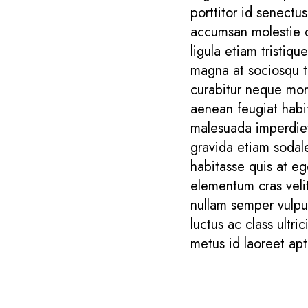
porttitor id senectu
accumsan molestie qu
ligula etiam tristi
magna at sociosqu 
curabitur neque morb
aenean feugiat habit
malesuada imperdie
gravida etiam sodale
habitasse quis at eg
elementum cras velit
nullam semper vulput
luctus ac class ultr
metus id laoreet apt