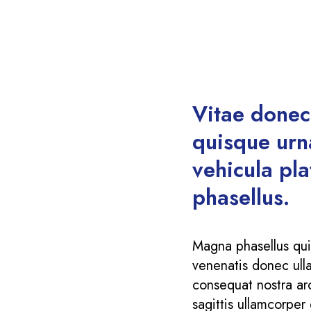
Vitae donec 
quisque urna
vehicula pl
phasellus.
Magna phasellus qu
venenatis donec ull
consequat nostra arc
sagittis ullamcorper