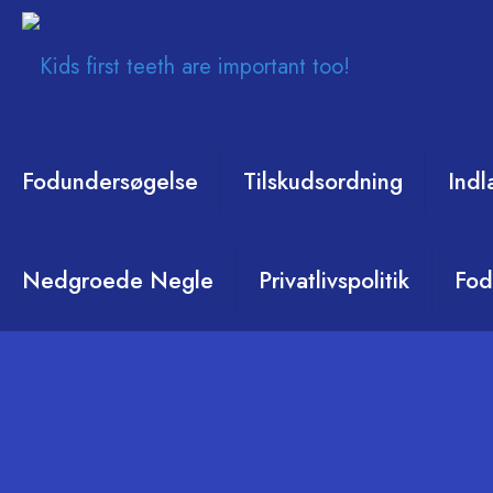
Fodundersøgelse
Tilskudsordning
Ind
Nedgroede Negle
Privatlivspolitik
Fod