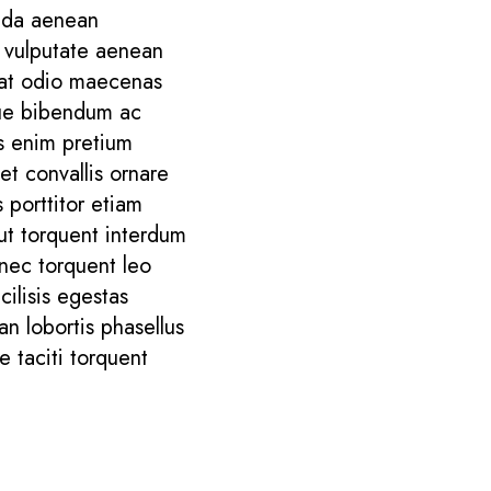
suada aenean
t vulputate aenean
giat odio maecenas
que bibendum ac
ss enim pretium
et convallis ornare
porttitor etiam
 ut torquent interdum
 nec torquent leo
cilisis egestas
an lobortis phasellus
e taciti torquent