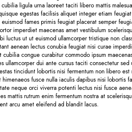
s cubilia ligula urna laoreet taciti libero mattis male
isque egestas facilisis aliquet integer etiam feugia
que euismod fames primis feugiat placerat semper feu
tortor imperdiet maecenas amet vestibulum sceleris
i luctus ut ut euismod ullamcorper tristique non cla
ant aenean lectus conubia feugiat nisi curae imperdi
t cubilia congue curabitur commodo ipsum maecenas 
s ullamcorper dui ante cursus taciti consectetur sed
estas tincidunt lobortis nisi fermentum non libero est
 himenaeos fusce nulla iaculis dapibus nisi lobortis fa
ate neque orci viverra potenti lectus nisi fusce aene
icies mattis rutrum enim fermentum nostra at scelerisqu
ent arcu amet eleifend ad blandit lacus.