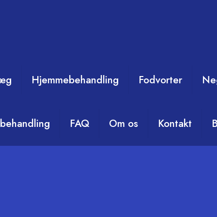
læg
Hjemmebehandling
Fodvorter
Ne
behandling
FAQ
Om os
Kontakt
B