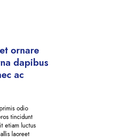
uet ornare
urna dapibus
nec ac
primis odio
ros tincidunt
t etiam luctus
llis laoreet