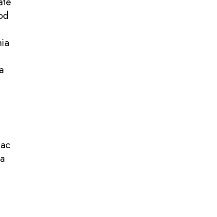
ate
od
nia
a
hac
la