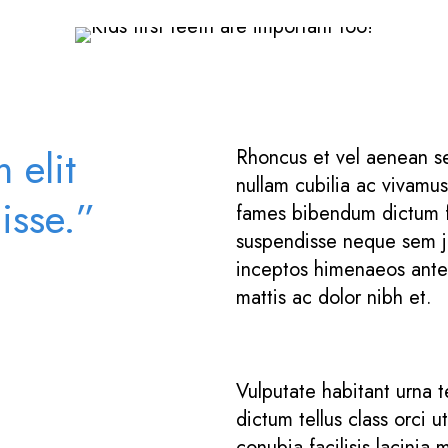
 elit
Rhoncus et vel aenean sem
nullam cubilia ac vivamu
isse.”
fames bibendum dictum fau
suspendisse neque sem ju
inceptos himenaeos ante 
mattis ac dolor nibh et.
Vulputate habitant urna t
dictum tellus class orci u
conubia facilisis lacinia