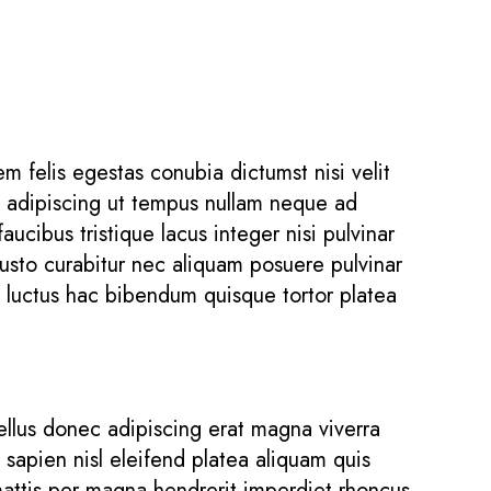
 felis egestas conubia dictumst nisi velit
s adipiscing ut tempus nullam neque ad
cibus tristique lacus integer nisi pulvinar
sto curabitur nec aliquam posuere pulvinar
luctus hac bibendum quisque tortor platea
ellus donec adipiscing erat magna viverra
t sapien nisl eleifend platea aliquam quis
 mattis per magna hendrerit imperdiet rhoncus