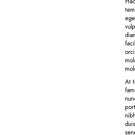
Hac 
tem
ege
vulp
dia
fac
orc
mol
mol
At 
fam
nun
por
nibh
duis
sen