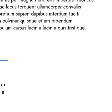
 lacus torquent ullamcorper convallis
pretium sapien dapibus interdum taciti
bh pulvinar quisque etiam bibendum
lum cursus lacinia lacinia quis tristique.
dum
ia