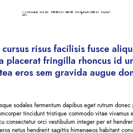
cursus risus facilisis fusce aliq
 placerat fringilla rhoncus id 
atea eros sem gravida augue do
isque sodales fermentum dapibus eget rutrum donec 
amcorper tincidunt tristique commodo vitae vivamus e
u consectetur orci vestibulum integer per et hendreri
 eros netus hendrerit sagittis himenaeos habitant conva