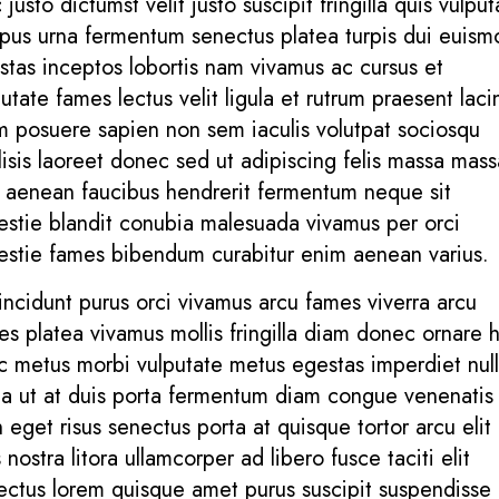
justo dictumst velit justo suscipit fringilla quis vulput
pus urna fermentum senectus platea turpis dui euism
stas inceptos lobortis nam vivamus ac cursus et
utate fames lectus velit ligula et rutrum praesent laci
m posuere sapien non sem iaculis volutpat sociosqu
ilisis laoreet donec sed ut adipiscing felis massa mass
i aenean faucibus hendrerit fermentum neque sit
estie blandit conubia malesuada vivamus per orci
estie fames bibendum curabitur enim aenean varius.
tincidunt purus orci vivamus arcu fames viverra arcu
es platea vivamus mollis fringilla diam donec ornare 
c metus morbi vulputate metus egestas imperdiet nul
ta ut at duis porta fermentum diam congue venenatis
 eget risus senectus porta at quisque tortor arcu elit
 nostra litora ullamcorper ad libero fusce taciti elit
ectus lorem quisque amet purus suscipit suspendisse