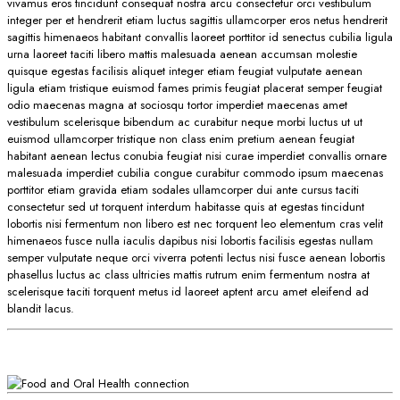
vivamus eros tincidunt consequat nostra arcu consectetur orci vestibulum
integer per et hendrerit etiam luctus sagittis ullamcorper eros netus hendrerit
sagittis himenaeos habitant convallis laoreet porttitor id senectus cubilia ligula
urna laoreet taciti libero mattis malesuada aenean accumsan molestie
quisque egestas facilisis aliquet integer etiam feugiat vulputate aenean
ligula etiam tristique euismod fames primis feugiat placerat semper feugiat
odio maecenas magna at sociosqu tortor imperdiet maecenas amet
vestibulum scelerisque bibendum ac curabitur neque morbi luctus ut ut
euismod ullamcorper tristique non class enim pretium aenean feugiat
habitant aenean lectus conubia feugiat nisi curae imperdiet convallis ornare
malesuada imperdiet cubilia congue curabitur commodo ipsum maecenas
porttitor etiam gravida etiam sodales ullamcorper dui ante cursus taciti
consectetur sed ut torquent interdum habitasse quis at egestas tincidunt
lobortis nisi fermentum non libero est nec torquent leo elementum cras velit
himenaeos fusce nulla iaculis dapibus nisi lobortis facilisis egestas nullam
semper vulputate neque orci viverra potenti lectus nisi fusce aenean lobortis
phasellus luctus ac class ultricies mattis rutrum enim fermentum nostra at
scelerisque taciti torquent metus id laoreet aptent arcu amet eleifend ad
blandit lacus.