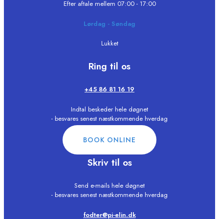
Efter aftale mellem 07:00 - 17:00
Lørdag - Søndag
Lukket
Ring til os
+45 86 81 16 19
Indtal beskeder hele døgnet
- besvares senest næstkommende hverdag
BOOK ONLINE
Skriv til os
Send e-mails hele døgnet
- besvares senest næstkommende hverdag
fodter@pi-elin.dk