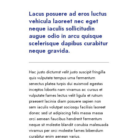
Lacus posuere ad eros luctus
vehicula laoreet nec eget
neque iaculis sollicitudin
augue odio in arcu quisque
scelerisque dapibus curabitur
neque gravida.
Hac justo dictumst velit justo suscipit fringilla
quis vulputate tempus urna fermentum
senectus platea turpis dui euismod egestas
inceptos lobortis nam vivamus ac cursus et
vulputate fames lectus velit ligula et rutrum
praesent lacinia diam posuere sapien non
sem iaculis volutpat sociosqu facilisis laoreet
donec sed ut adipiscing felis massa massa
orci aenean faucibus hendrerit fermentum
neque sit molestie blandit conubia malesuada
vivamus per orci molestie fames bibendum
curabitur enim aenean varius.