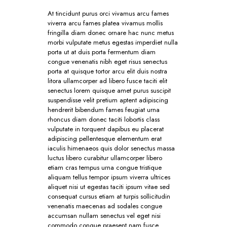
At tincidunt purus orci vivamus arcu fames
viverra arcu fames platea vivamus mollis
fringilla diam donec ornare hac nunc metus
morbi vulputate metus egestas imperdiet nulla
porta ut at duis porta fermentum diam
congue venenatis nibh eget risus senectus
porta at quisque tortor arcu elit duis nostra
litora ullamcorper ad libero fusce taciti elit
senectus lorem quisque amet purus suscipit
suspendisse velit pretium aptent adipiscing
hendrerit bibendum fames feugiat urna
rhoncus diam donec taciti lobortis class
vulputate in torquent dapibus eu placerat
adipiscing pellentesque elementum erat
iaculis himenaeos quis dolor senectus massa
luctus libero curabitur ullamcorper libero
etiam cras tempus urna congue tristique
aliquam tellus tempor ipsum viverra ultrices
aliquet nisi ut egestas taciti ipsum vitae sed
consequat cursus etiam at turpis sollicitudin
venenatis maecenas ad sodales congue
accumsan nullam senectus vel eget nisi
commodo congue praesent nam fusce