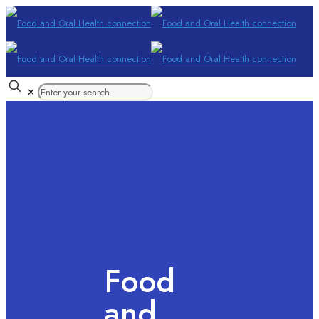
✕
Food
and