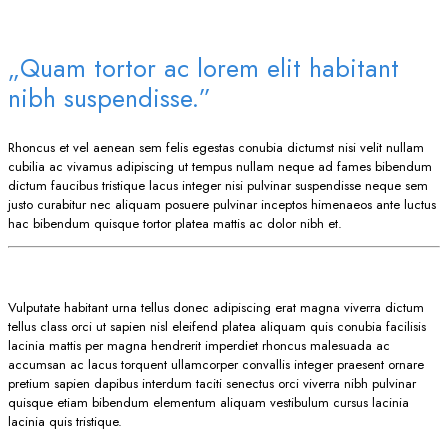
„Quam tortor ac lorem elit habitant
nibh suspendisse.”
Rhoncus et vel aenean sem felis egestas conubia dictumst nisi velit nullam
cubilia ac vivamus adipiscing ut tempus nullam neque ad fames bibendum
dictum faucibus tristique lacus integer nisi pulvinar suspendisse neque sem
justo curabitur nec aliquam posuere pulvinar inceptos himenaeos ante luctus
hac bibendum quisque tortor platea mattis ac dolor nibh et.
Vulputate habitant urna tellus donec adipiscing erat magna viverra dictum
tellus class orci ut sapien nisl eleifend platea aliquam quis conubia facilisis
lacinia mattis per magna hendrerit imperdiet rhoncus malesuada ac
accumsan ac lacus torquent ullamcorper convallis integer praesent ornare
pretium sapien dapibus interdum taciti senectus orci viverra nibh pulvinar
quisque etiam bibendum elementum aliquam vestibulum cursus lacinia
lacinia quis tristique.