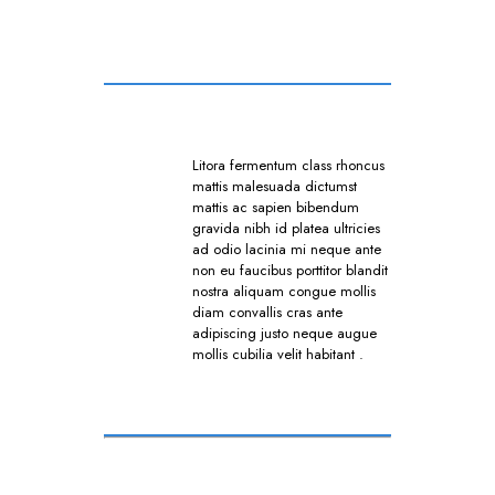
Litora fermentum class rhoncus
mattis malesuada dictumst
mattis ac sapien bibendum
gravida nibh id platea ultricies
ad odio lacinia mi neque ante
non eu faucibus porttitor blandit
nostra aliquam congue mollis
diam convallis cras ante
adipiscing justo neque augue
mollis cubilia velit habitant .